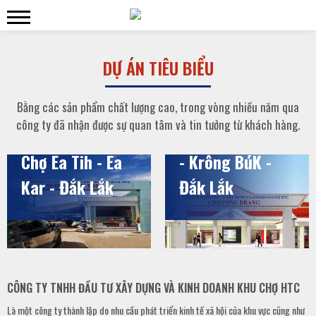
DỰ ÁN TIÊU BIỂU
Khu phố chợ và
Bằng các sản phẩm chất lượng cao, trong vòng nhiều năm qua
công ty đã nhận được sự quan tâm và tin tưởng từ khách hàng.
chợ Pơng Drang
Chợ Ea Tih - Ea
- Krông BúK -
Kar - Đắk Lắk
Đắk Lắk
CÔNG TY TNHH ĐẦU TƯ XÂY DỰNG VÀ KINH DOANH KHU CHỢ HTC
Là một công ty thành lập do nhu cầu phát triển kinh tế xã hội của khu vực cũng như